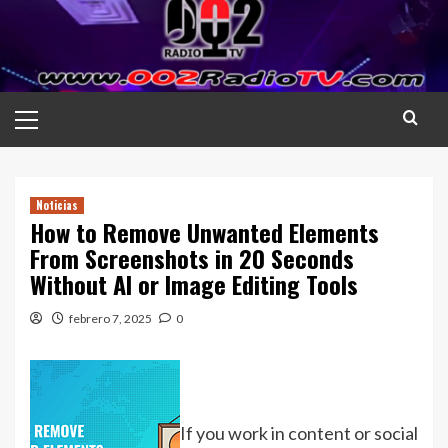
Saltar
al
contenido
Menú
principal
Noticias
How to Remove Unwanted Elements
From Screenshots in 20 Seconds
Without AI or Image Editing Tools
febrero 7, 2025
0
If you work in content or social