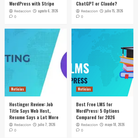
WordPress with Stripe
ChatGPT or Claude?
agosto 6, 2026
julio 15, 2026
Redaccion
Redaccion
0
0
Noticias
Noticias
Hostinger Review: Job
Best Free LMS for
Title Says Web Host,
WordPress: 5 Options
Resume Says a Lot More
Compared for 2026
julio 7, 2026
mayo 18, 2026
Redaccion
Redaccion
0
0