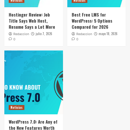
Noticias
Noticias
Hostinger Review: Job
Best Free LMS for
Title Says Web Host,
WordPress: 5 Options
Resume Says a Lot More
Compared for 2026
julio 7, 2026
mayo 18, 2026
Redaccion
Redaccion
0
0
Noticias
WordPress 7.0: Are Any of
the New Features Worth