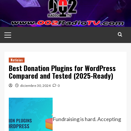
Saltar
al
contenido
Menú
principal
Noticias
Best Donation Plugins for WordPress
Compared and Tested (2025-Ready)
diciembre 30, 2024
0
Fundraising is hard. Accepting